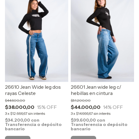
26610 Jean Wide leg dos
26601 Jean wide leg c/
rayas Celeste
hebillas en cintura
$44.600,00
$51.200,00
$38.000,00
15
% OFF
$44.000,00
14
% OFF
3
x
$12.666,67
sin interés
3
x
$14.666,67
sin interés
$34.200,00
con
$39.600,00
con
Transferencia o depósito
Transferencia o depósito
bancario
bancario