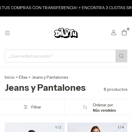
EN TUS COMPRAS CON TRANSFERENCIA! ⚡ ENCONTRA 3 CUOTAS SIN
0
Inicio
>
Ellas
>
Jeans y Pantalones
Jeans y Pantalones
8 productos
Ordenar por:
Filtrar
Más vendidos
1
/
2
1
/
4