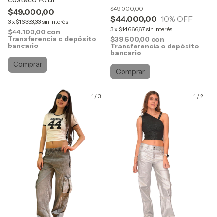
$49.000,00
$49.000,00
$44.000,00
10
% OFF
3
x
$16.333,33
sin interés
3
x
$14.666,67
sin interés
$44.100,00
con
Transferencia o depósito
$39.600,00
con
bancario
Transferencia o depósito
bancario
Comprar
Comprar
1
/
3
1
/
2