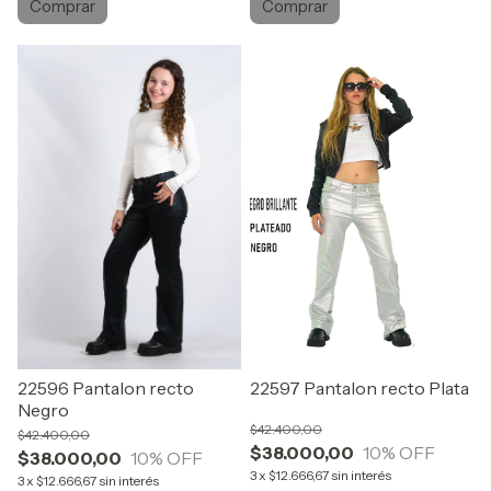
Comprar
Comprar
22596 Pantalon recto
22597 Pantalon recto Plata
Negro
$42.400,00
$42.400,00
$38.000,00
10
% OFF
$38.000,00
10
% OFF
3
x
$12.666,67
sin interés
3
x
$12.666,67
sin interés