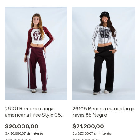
26101 Remera manga
26108 Remera manga larga
americana Free Style 08
rayas 85 Negro
Bordo
$20.000,00
$21.200,00
3
x
$6.666,67
sin interés
3
x
$7.066,67
sin interés